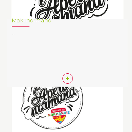
Maki normand
…
+