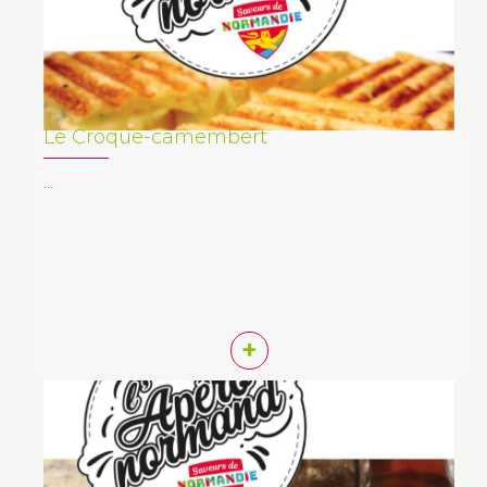
Le Croque-camembert
…
+