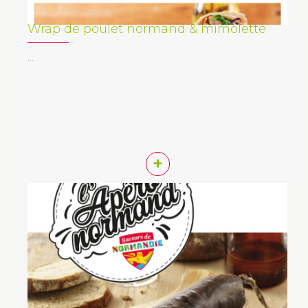
Wrap de poulet normand & mimolette
…
+