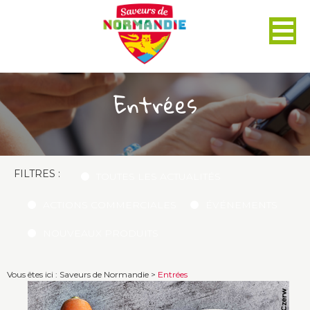
Panneau de gestion des cookies
Entrées
FILTRES :
TOUTES LES ACTUALITÉS
ACTIONS COMMERCIALES
ÉVÉNEMENTS
NOUVEAUX PRODUITS
Vous êtes ici :
Saveurs de Normandie
>
Entrées