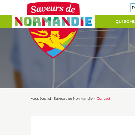
Panneau de gestion des cookies
R
QUI SOMM
Vous êtes ici :
Saveurs de Normandie
>
Contact