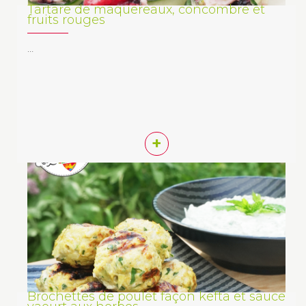
Tartare de maquereaux, concombre et
fruits rouges
…
+
Brochettes de poulet façon kefta et sauce