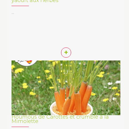
yaourt aux herbes
…
+
Houmous de Carottes et crumble à la
Mimolette