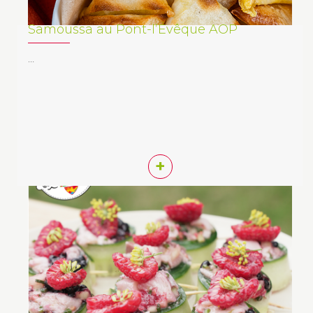
Samoussa au Pont-l’Évêque AOP
…
+