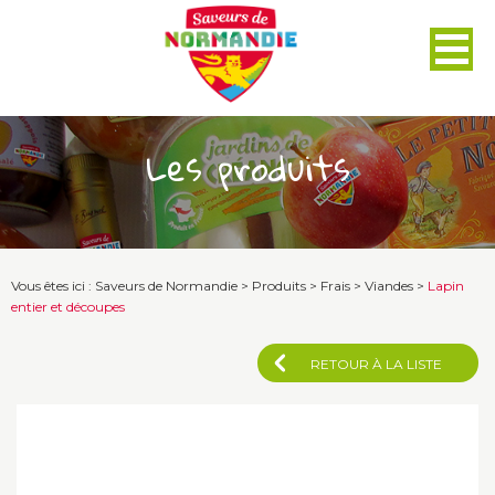
Panneau de gestion des cookies
Les produits
Vous êtes ici :
Saveurs de Normandie
>
Produits
>
Frais
>
Viandes
>
Lapin
entier et découpes
RETOUR À LA LISTE