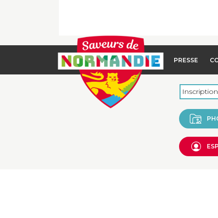
PRESSE
C
PH
ES