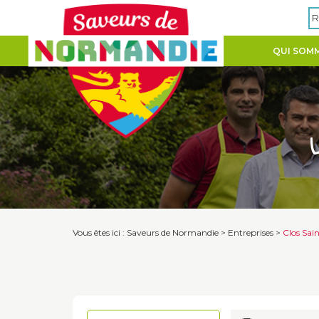
Panneau de gestion des cookies
R
QUI SOMM
Vous êtes ici :
Saveurs de Normandie
>
Entreprises
>
Clos Sai