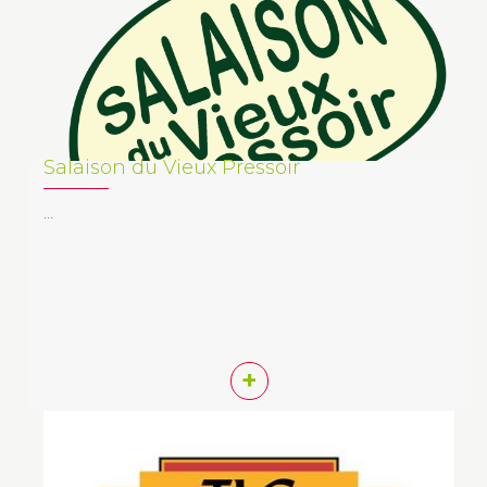
Salaison du Vieux Pressoir
…
+