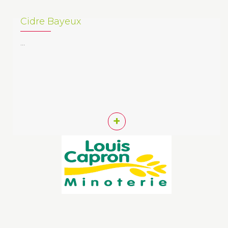
Cidre Bayeux
…
+