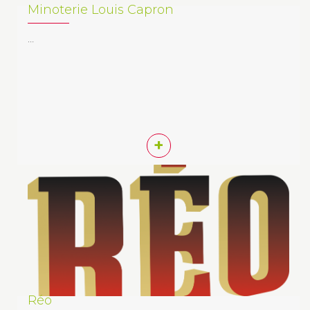
Minoterie Louis Capron
…
+
Réo