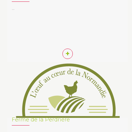
…
+
Ferme de la Perdrière
…