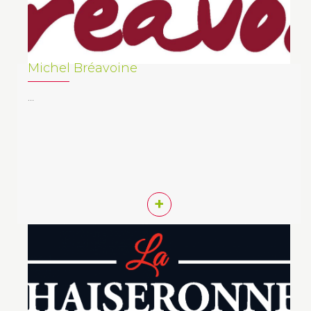
Michel Bréavoine
…
+