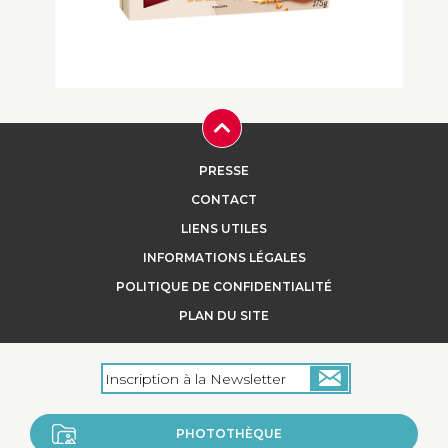
+
Les Sablés d’Antan
PRESSE
Dans les années 1940, Georges
LAUTOUR, boulanger à Lonlay l'Abbaye,
CONTACT
façonnait à la main Sablés ...
LIENS UTILES
INFORMATIONS LÉGALES
POLITIQUE DE CONFIDENTIALITÉ
+
PLAN DU SITE
PHOTOTHÈQUE