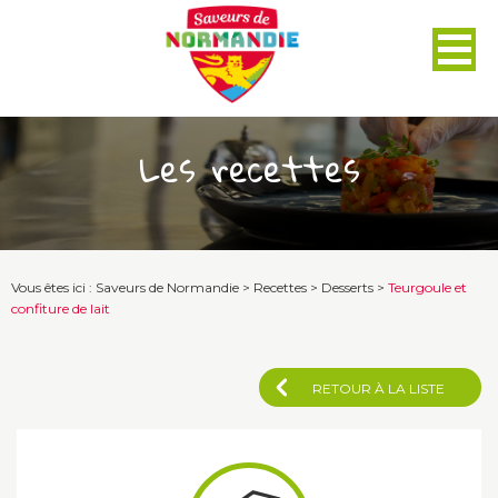
Panneau de gestion des cookies
Les recettes
Vous êtes ici :
Saveurs de Normandie
>
Recettes
>
Desserts
>
Teurgoule et
confiture de lait
RETOUR À LA LISTE