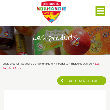
Panneau de gestion des cookies
Les produits
Vous êtes ici :
Saveurs de Normandie
>
Produits
>
Épicerie sucrée
>
Les
Sablés d’Antan
RETOUR À LA LISTE