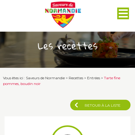
Panneau de gestion des cookies
Les recettes
Vous êtes ici :
Saveurs de Normandie
>
Recettes
>
Entrées
>
Tarte fine
pommes, boudin noir
RETOUR À LA LISTE