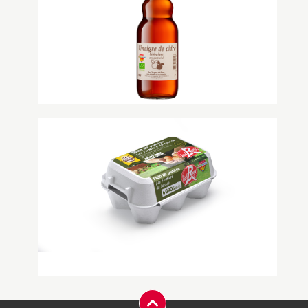
+
Vinaigre de cidre biologique
Nos vinaigres de cidre naturels et
biologiques sont élaborés à partir de
cidre biologique. Dans u...
+
Oeuf plein air Label Rouge « les