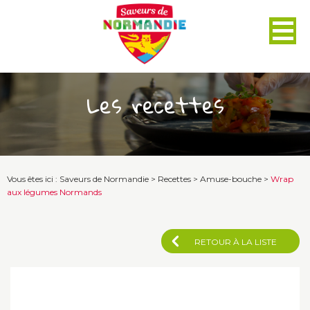
Panneau de gestion des cookies
Les recettes
Vous êtes ici :
Saveurs de Normandie
>
Recettes
>
Amuse-bouche
>
Wrap
aux légumes Normands
RETOUR À LA LISTE