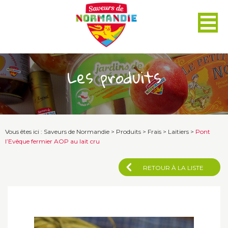
Panneau de gestion des cookies
Les produits
Vous êtes ici :
Saveurs de Normandie
>
Produits
>
Frais
>
Laitiers
>
Pont
l’Evêque fermier AOP au lait cru
RETOUR À LA LISTE