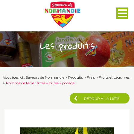
Panneau de gestion des cookies
Les produits
Vous êtes ici :
Saveurs de Normandie
>
Produits
>
Frais
>
Fruits et Légumes
>
Pomme de terre : frites – purée – potage
RETOUR À LA LISTE