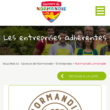
Panneau de gestion des cookies
Les entreprises adhérentes
Vous êtes ici :
Saveurs de Normandie
>
Entreprises
>
Normandie Limonade
RETOUR À LA LISTE