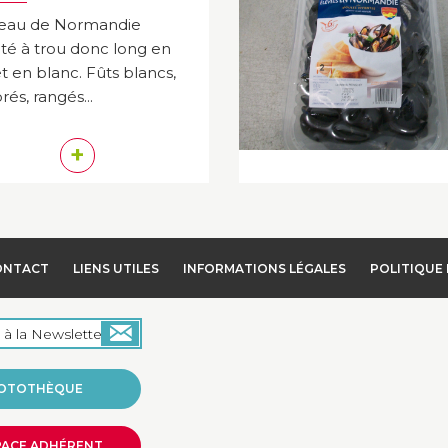
reau de Normandie
té à trou donc long en
et en blanc. Fûts blancs,
rés, rangés...
+
ONTACT
LIENS UTILES
INFORMATIONS LÉGALES
POLITIQUE 
OTOTHÈQUE
PACE ADHÉRENT