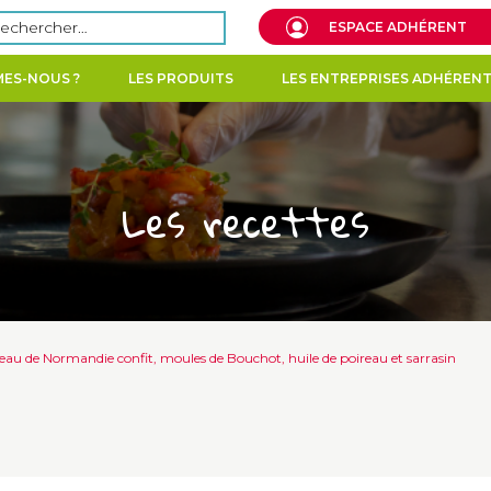
echercher :
ESPACE ADHÉRENT
ES-NOUS ?
LES PRODUITS
LES ENTREPRISES ADHÉREN
Les recettes
eau de Normandie confit, moules de Bouchot, huile de poireau et sarrasin