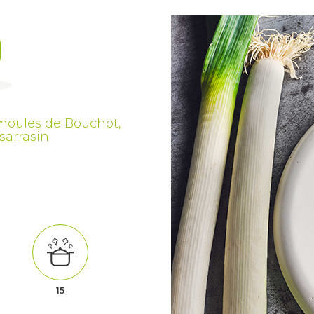
moules de Bouchot,
sarrasin
15