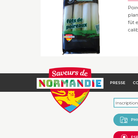
Poi
plan
fût 
calib
PRESSE
C
PH
ES