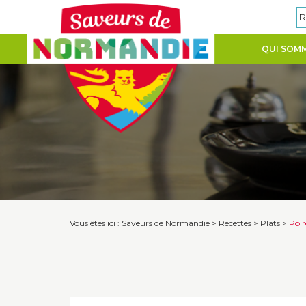
Panneau de gestion des cookies
R
QUI SOMM
Vous êtes ici :
Saveurs de Normandie
>
Recettes
>
Plats
>
Poir