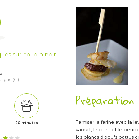
cques sur boudin noir
o
tagne (61)
Préparation
Tamiser la farine avec la le
20 minutes
yaourt, le cidre et le beur
les blancs d’oeufs battus en
 :