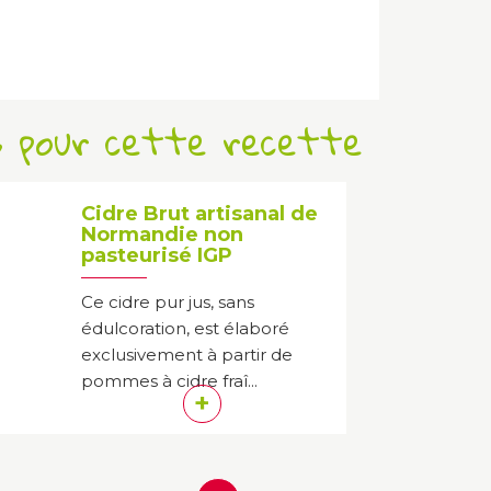
s pour cette recette
Cidre Brut artisanal de
Normandie non
pasteurisé IGP
Ce cidre pur jus, sans
édulcoration, est élaboré
exclusivement à partir de
pommes à cidre fraî...
+