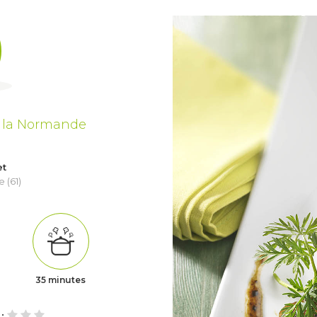
à la Normande
et
 (61)
35 minutes
 :