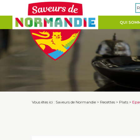
Panneau de gestion des cookies
R
QUI SOMM
Vous êtes ici :
Saveurs de Normandie
>
Recettes
>
Plats
>
Epau