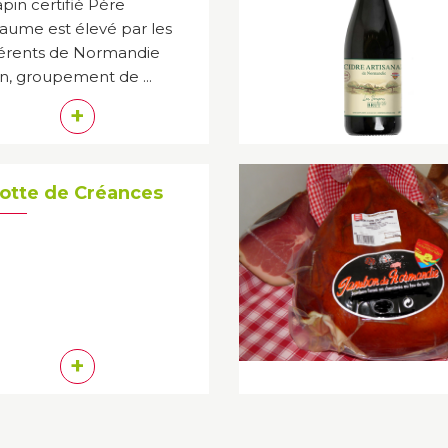
apin certifié Père
laume est élevé par les
érents de Normandie
n, groupement de ...
+
otte de Créances
+