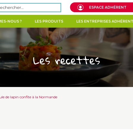
echercher :
ESPACE ADHÉRENT
ES-NOUS ?
LES PRODUITS
LES ENTREPRISES ADHÉREN
Les recettes
le de lapin confite à la Normande