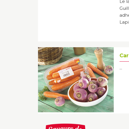
Le l
Guil
adh
Lapi
Car
...