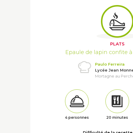
PLATS
Epaule de lapin confite 
Paulo Ferreira
Lycée Jean Monn
Mortagne au Perche
4 personnes
20 minutes
Difficulté de la recette