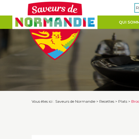
Panneau de gestion des cookies
R
QUI SOMM
Vous êtes ici :
Saveurs de Normandie
>
Recettes
>
Plats
>
Broc