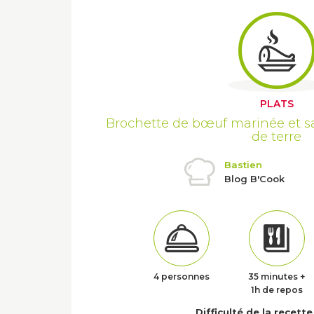
PLATS
Brochette de bœuf marinée et 
de terre
Bastien
Blog B'Cook
4 personnes
35 minutes +
1h de repos
Difficulté de la recette