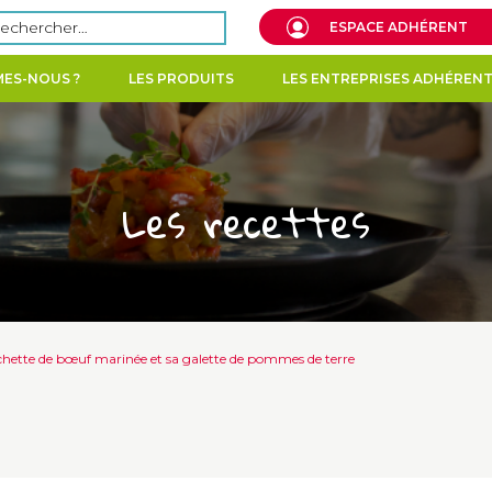
echercher :
ESPACE ADHÉRENT
ES-NOUS ?
LES PRODUITS
LES ENTREPRISES ADHÉREN
Les recettes
hette de bœuf marinée et sa galette de pommes de terre