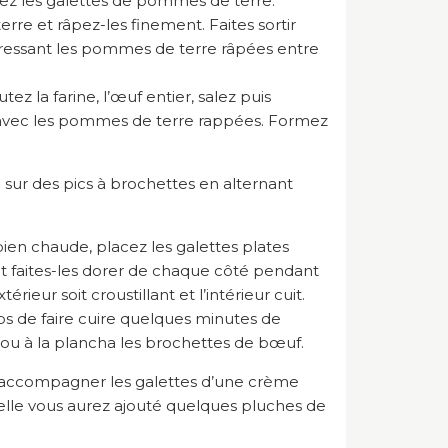
z les galettes de pommes de terre.
re et râpez-les finement. Faites sortir
pressant les pommes de terre râpées entre
tez la farine, l’œuf entier, salez puis
 avec les pommes de terre rappées. Formez
 sur des pics à brochettes en alternant
ien chaude, placez les galettes plates
t faites-les dorer de chaque côté pendant
rieur soit croustillant et l’intérieur cuit.
s de faire cuire quelques minutes de
u à la plancha les brochettes de bœuf.
 à accompagner les galettes d’une crème
lle vous aurez ajouté quelques pluches de