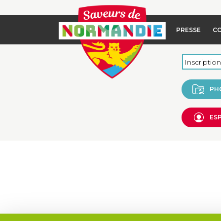
PRESSE
C
PH
ES