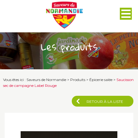
Panneau de gestion des cookies
Les produits
Vous êtes ici :
Saveurs de Normandie
>
Produits
>
Épicerie salée
>
Saucisson
sec de campagne Label Rouge
RETOUR À LA LISTE