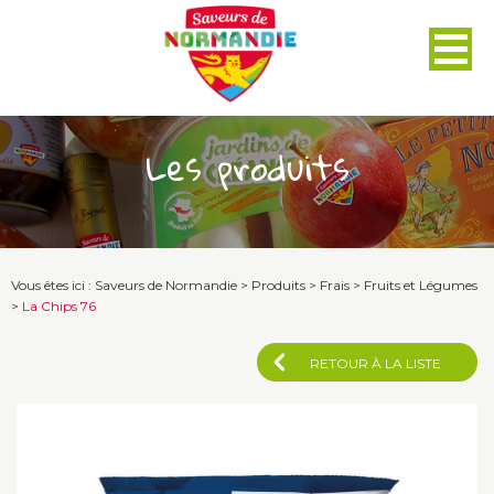
Panneau de gestion des cookies
Les produits
Vous êtes ici :
Saveurs de Normandie
>
Produits
>
Frais
>
Fruits et Légumes
>
La Chips 76
RETOUR À LA LISTE