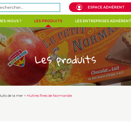
echercher :
ESPACE ADHÉRENT
ES-NOUS ?
LES PRODUITS
LES ENTREPRISES ADHÉREN
Les produits
uits de la mer
>
Huîtres fines de Normandie