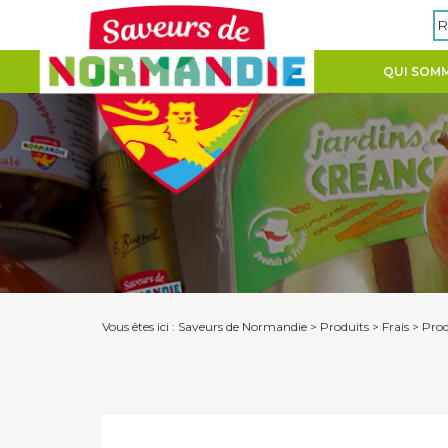
Panneau de gestion des cookies
R
QUI SOMM
Vous êtes ici :
Saveurs de Normandie
>
Produits
>
Frais
>
Prod