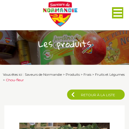
Panneau de gestion des cookies
Les produits
Vous êtes ici :
Saveurs de Normandie
>
Produits
>
Frais
>
Fruits et Légumes
>
Chou-fleur
RETOUR À LA LISTE