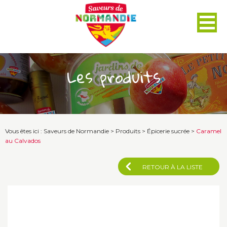
Panneau de gestion des cookies
Les produits
Vous êtes ici :
Saveurs de Normandie
>
Produits
>
Épicerie sucrée
>
Caramel
au Calvados
RETOUR À LA LISTE