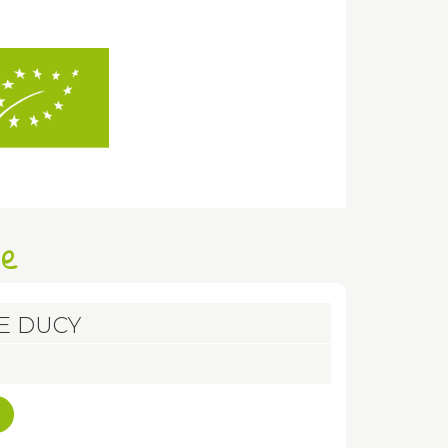
se
E DUCY