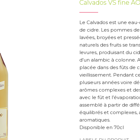
Calvados VS fine AO
Le Calvados est une eau-de
de cidre. Les pommes de
lavées, broyées et pressé
naturels des fruits se tra
levures, produisant du cidr
d’un alambic à colonne. Apr
placée dans des fûts de
vieillissement. Pendant c
plusieurs années voire dé
arômes complexes et des 
avec le fût et l’évaporatio
assemblé à partir de diff
équilibrés et complexes, a
aromatiques.
Disponible en 70cl
LABELS DU PRODUIT