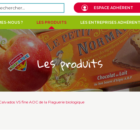
echercher :
ESPACE ADHÉRENT
ES-NOUS ?
LES PRODUITS
LES ENTREPRISES ADHÉREN
Les produits
Calvados VS fine AOC de la Flaguerie biologique