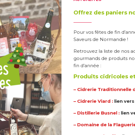
Offrez des paniers n
Pour vos fêtes de fin d’ann
Saveurs de Normandie !
Retrouvez la liste de nos 
gourmands de produits nor
fin d’année :
Produits cidricoles e
– Cidrerie Traditionnelle 
– Cidrerie Viard :
lien vers
– Distillerie Busnel :
lien v
– Domaine de la Flaguerie