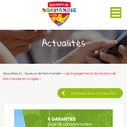
Panneau de gestion des cookies
Actualités
Vous êtes ici :
Saveurs de Normandie
>
Les engagements de Saveurs de
Normandie en images !
RETOUR AUX ACTUALITÉS