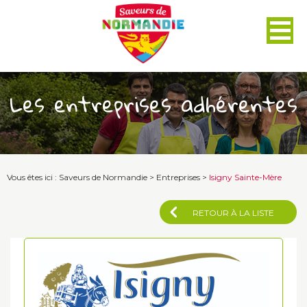
Panneau de gestion des cookies
Les entreprises adhérentes
Vous êtes ici :
Saveurs de Normandie
>
Entreprises
>
Isigny Sainte-Mère
RETOUR À LA LISTE