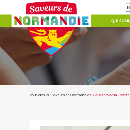
Panneau de gestion des cookies
R
QUI SOMM
Vous êtes ici :
Saveurs de Normandie
>
Courants de la Liberté