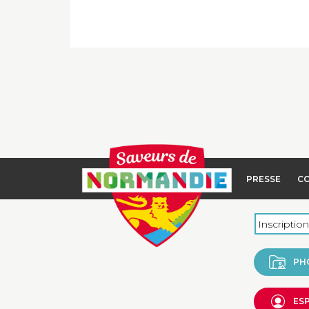
PRESSE
C
PH
ES