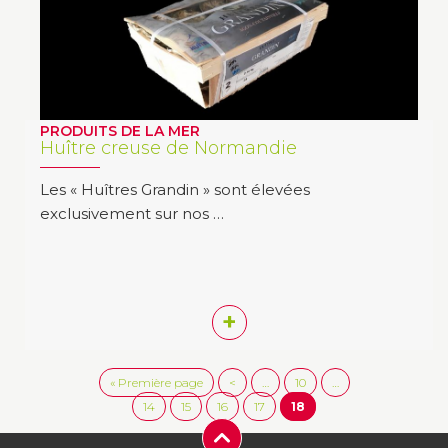
PRODUITS DE LA MER
Huître creuse de Normandie
Les « Huîtres Grandin » sont élevées
exclusivement sur nos …
+
« Première page
<
…
10
…
14
15
16
17
18