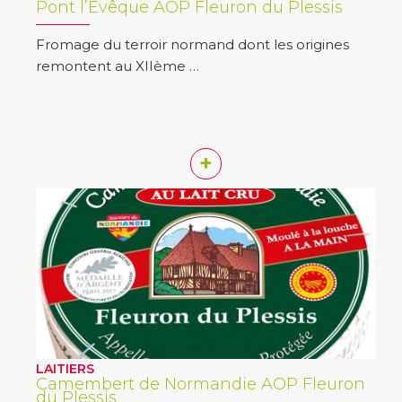
Pont l’Evêque AOP Fleuron du Plessis
Fromage du terroir normand dont les origines
remontent au XIIème …
+
LAITIERS
Camembert de Normandie AOP Fleuron
du Plessis