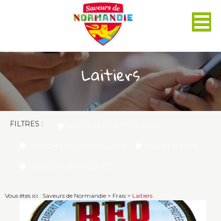
Panneau de gestion des cookies
Laitiers
FILTRES :
TOUTES LES ACTUALITÉS
ACTIONS COMMERCIALES
ÉVÉNEMENTS
NOUVEAUX PRODUITS
Vous êtes ici :
Saveurs de Normandie
>
Frais
>
Laitiers