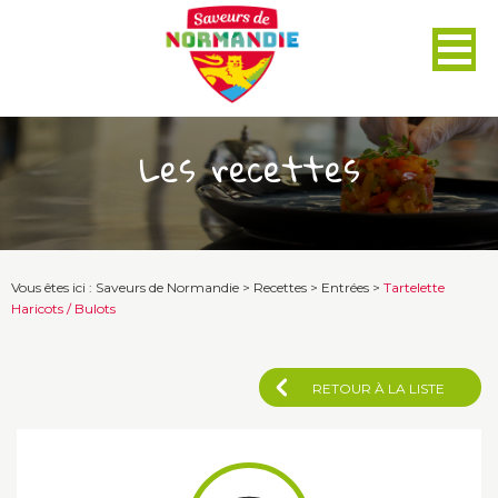
Panneau de gestion des cookies
Les recettes
Vous êtes ici :
Saveurs de Normandie
>
Recettes
>
Entrées
>
Tartelette
Haricots / Bulots
RETOUR À LA LISTE