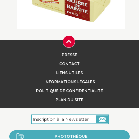
+
Beurre de baratte doux pasteurisé Réo
PRESSE
A consommer au couteau, en tartinage
ou en ingrédient culinaire....
CONTACT
LIENS UTILES
INFORMATIONS LÉGALES
POLITIQUE DE CONFIDENTIALITÉ
+
PLAN DU SITE
PHOTOTHÈQUE