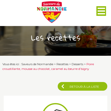
Panneau de gestion des cookies
Les recettes
Vous êtes ici :
Saveurs de Normandie
>
Recettes
>
Desserts
>
Poire
croustillante, mousse au chocolat, caramel au beurre d’Isigny
RETOUR À LA LISTE