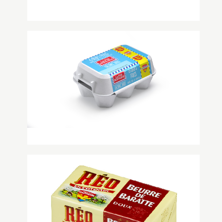
Poires
...
+
Oeuf frais « Le P’tit Normand »
Ces œufs produits au cœur de la
Normandie garantissent fraîcheur et
accessibilité prix. Produit ...