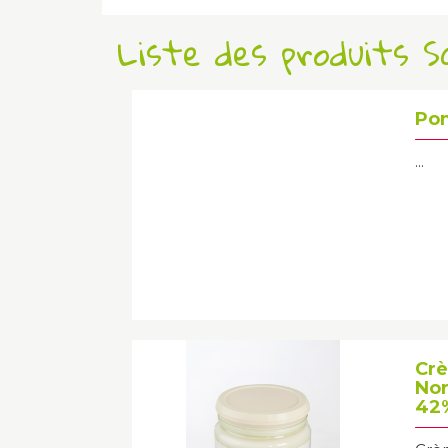
Liste des produits 
Po
...
Crè
Nor
42