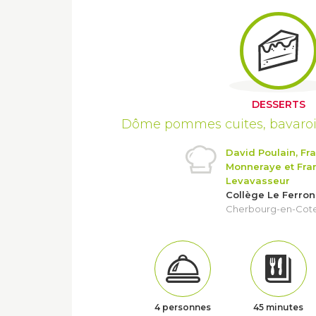
DESSERTS
Dôme pommes cuites, bavaroi
David Poulain, Fr
Monneraye et Fra
Levavasseur
Collège Le Ferro
Cherbourg-en-Coten
4 personnes
45 minutes