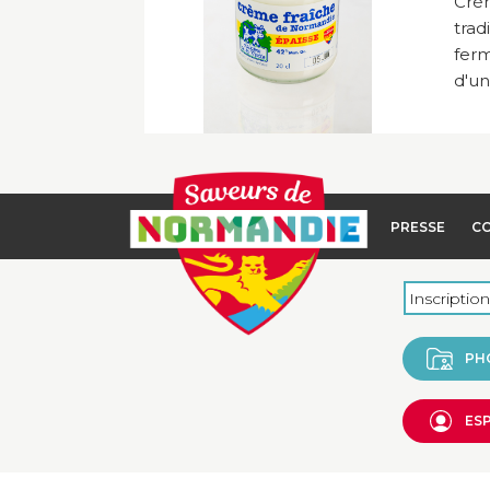
Crèm
trad
ferm
d'un 
PRESSE
C
PH
ES