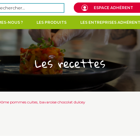
echercher :
ESPACE ADHÉRENT
ES-NOUS ?
LES PRODUITS
LES ENTREPRISES ADHÉREN
Les recettes
ôme pommes cuites, bavaroise chocolat dulcey