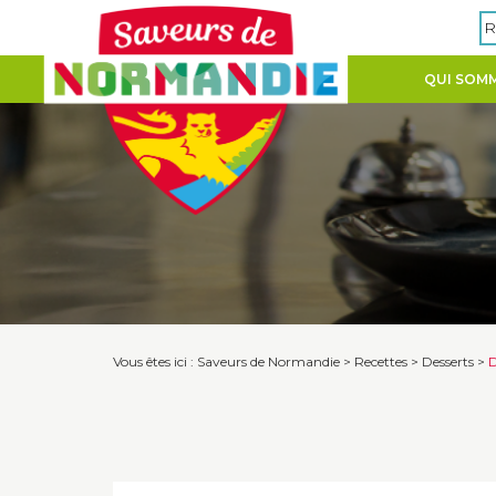
Panneau de gestion des cookies
R
QUI SOMM
Vous êtes ici :
Saveurs de Normandie
>
Recettes
>
Desserts
>
D