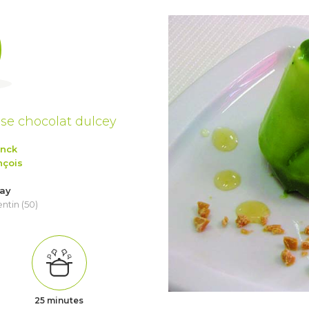
se chocolat dulcey
anck
nçois
nay
tin (50)
25 minutes