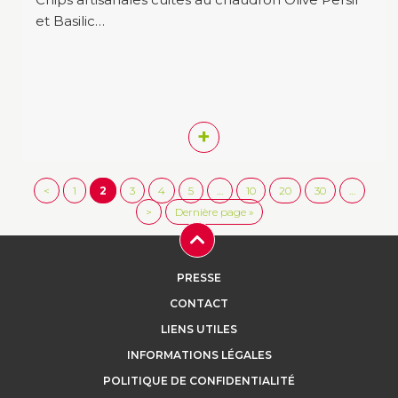
et Basilic…
+
<
1
2
3
4
5
…
10
20
30
…
>
Dernière page »
PRESSE
CONTACT
LIENS UTILES
INFORMATIONS LÉGALES
POLITIQUE DE CONFIDENTIALITÉ