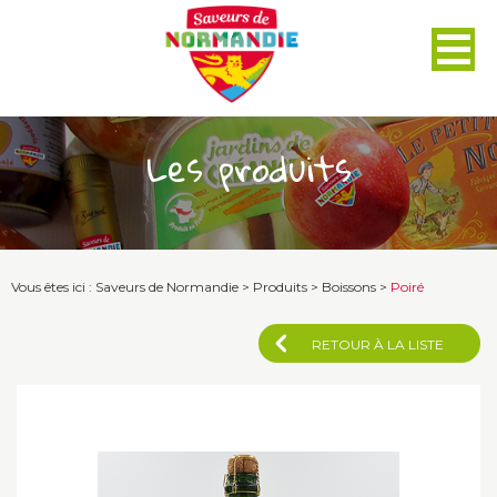
Panneau de gestion des cookies
Les produits
Vous êtes ici :
Saveurs de Normandie
>
Produits
>
Boissons
>
Poiré
RETOUR À LA LISTE