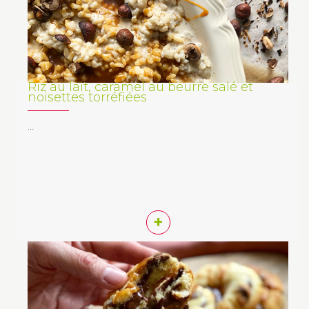
Riz au lait, caramel au beurre salé et
noisettes torréfiées
…
+