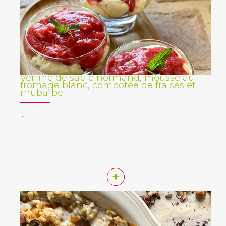
Verrine de sablé normand, mousse au
fromage blanc, compotée de fraises et
rhubarbe
…
+