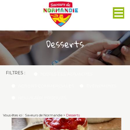
Panneau de gestion des cookies
Desserts
FILTRES :
TOUTES LES ACTUALITÉS
ACTIONS COMMERCIALES
ÉVÉNEMENTS
NOUVEAUX PRODUITS
Vous êtes ici :
Saveurs de Normandie
>
Desserts