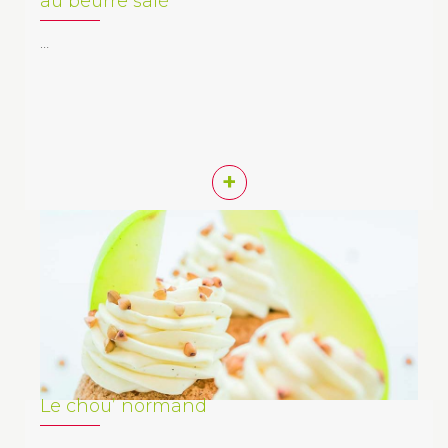
au beurre salé
…
+
Le chou’ normand
…