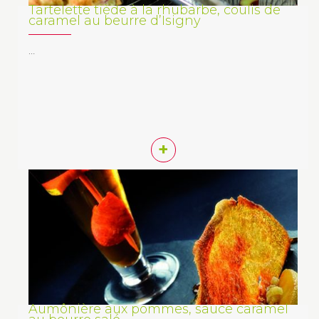
Tartelette tiède à la rhubarbe, coulis de
caramel au beurre d’Isigny
…
+
Aumônière aux pommes, sauce caramel