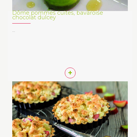
Dôme pommes cuites, bavaroise
chocolat dulcey
…
+