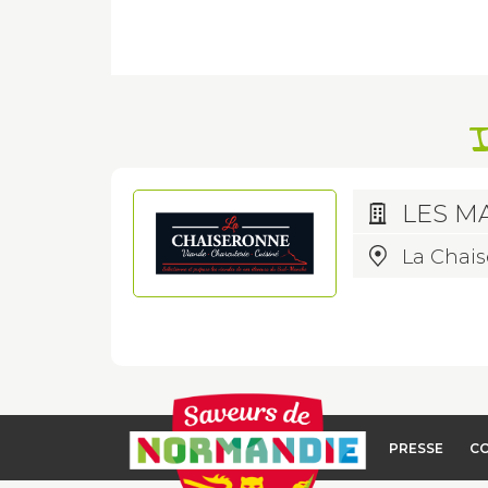
I
LES M
La Chais
PRESSE
C