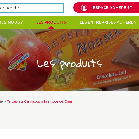
echercher :
ESPACE ADHÉRENT
ES-NOUS ?
LES PRODUITS
LES ENTREPRISES ADHÉREN
Les produits
ée
>
Tripes au Calvados à la mode de Caen