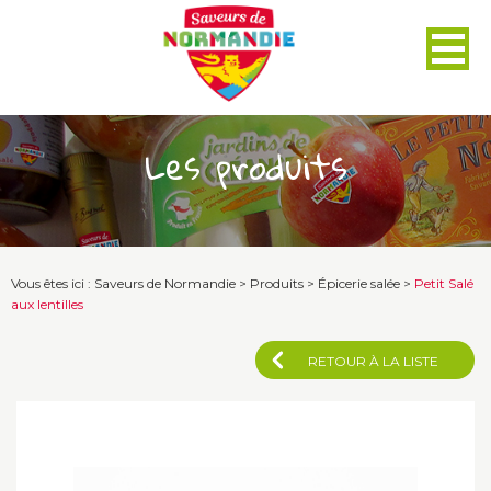
Panneau de gestion des cookies
Les produits
Vous êtes ici :
Saveurs de Normandie
>
Produits
>
Épicerie salée
>
Petit Salé
aux lentilles
RETOUR À LA LISTE