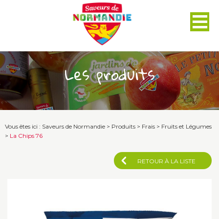
Panneau de gestion des cookies
Les produits
Vous êtes ici :
Saveurs de Normandie
>
Produits
>
Frais
>
Fruits et Légumes
>
La Chips 76
RETOUR À LA LISTE