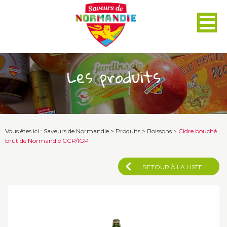
Panneau de gestion des cookies
Les produits
Vous êtes ici :
Saveurs de Normandie
>
Produits
>
Boissons
>
Cidre bouché
brut de Normandie CCP/IGP
RETOUR À LA LISTE