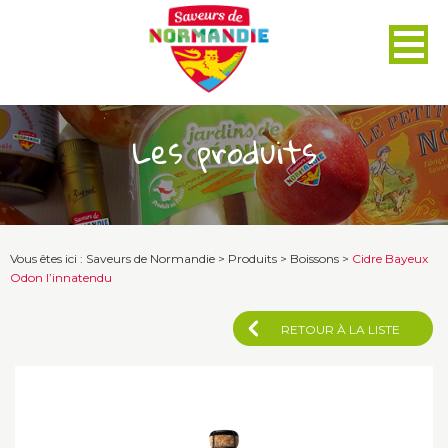
Panneau de gestion des cookies
Les produits
Vous êtes ici :
Saveurs de Normandie
>
Produits
>
Boissons
>
Cidre Bayeux
Odon l’innatendu
RETOUR À LA LISTE