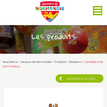
Panneau de gestion des cookies
Les produits
Vous êtes ici :
Saveurs de Normandie
>
Produits
>
Boissons
>
Calvados Fine
AOC Préaux
RETOUR À LA LISTE