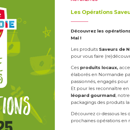
Les Opérations Save
Découvrez les opération
Mai !
Les produits
Saveurs de 
pour vous faire (re)découvr
Ces
produits locaux,
acces
élaborés en Normandie p
passionnés, engagés pour u
Et pour les reconnaître en u
léopard gourmand
, notr
packagings des produits lab
Découvrez ci-dessous les d
prochaines opérations en 