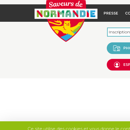
PRESSE
C
PH
ES
Ce site utilise des cookies et vous donne le con