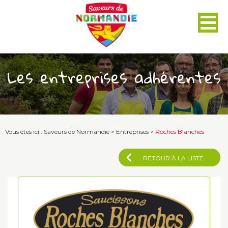
Panneau de gestion des cookies
Les entreprises adhérentes
Vous êtes ici :
Saveurs de Normandie
>
Entreprises
>
Roches Blanches
RETOUR À LA LISTE