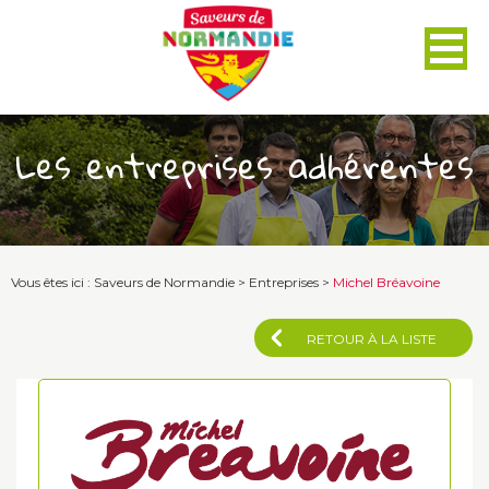
Panneau de gestion des cookies
Les entreprises adhérentes
Vous êtes ici :
Saveurs de Normandie
>
Entreprises
>
Michel Bréavoine
RETOUR À LA LISTE