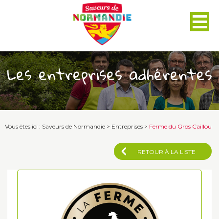
Panneau de gestion des cookies
Les entreprises adhérentes
Vous êtes ici :
Saveurs de Normandie
>
Entreprises
>
Ferme du Gros Caillou
RETOUR À LA LISTE