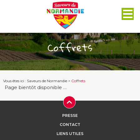
Panneau de gestion des cookies
Coffrets
Vous êtes ici :
Saveurs de Normandie
>
Coffrets
Page bientôt disponible …
PRESSE
CONTACT
LIENS UTILES