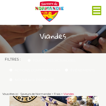
Panneau de gestion des cookies
Viandes
FILTRES :
TOUTES LES ACTUALITÉS
ACTIONS COMMERCIALES
ÉVÉNEMENTS
NOUVEAUX PRODUITS
Vous êtes ici :
Saveurs de Normandie
>
Frais
>
Viandes