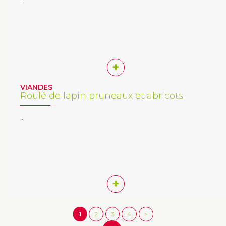
…
+
VIANDES
Roulé de lapin pruneaux et abricots
…
+
1
2
3
4
>