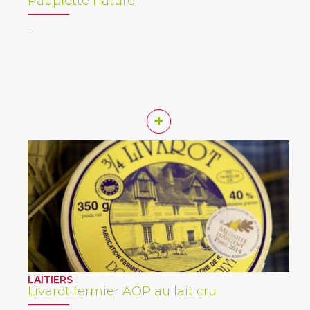
Paupiette nature
…
+
LAITIERS
Livarot fermier AOP au lait cru