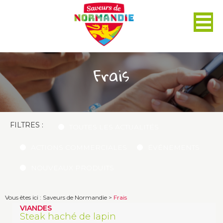
Panneau de gestion des cookies
Frais
FILTRES :
TOUTES LES ACTUALITÉS
ACTIONS COMMERCIALES
ÉVÉNEMENTS
NOUVEAUX PRODUITS
Vous êtes ici :
Saveurs de Normandie
>
Frais
VIANDES
Steak haché de lapin